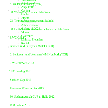
Arbeitseinsätze
4. Weltcup in Sostanj (SLO)
Angeltreffs
Casting
38. Weltmeisterschaften Halle/Saale
Fischen
Jugend
23. Thüringenmeisterschaften Saalfeld
Vereinsleben
Arbeitseinsätze
Gallerie ab 2023
58. Deutsche Casting Meisterschaften in Halle/Saale
Videos
Gästebuch
3.WC Cabar
Links zu Freunden
Kontakt
Junioren WM in Frydek Mistek (TCH)
6. Senioren - und Veteranen WM Nymburk (TCH)
2.WC Budweis 2013
1.EC Lenzing 2013
Sachsen Cup 2013
Ilmenauer Winterturnier 2013
30. Sachsen Anhalt CUP in Halle 2012
WM Tallinn 2012