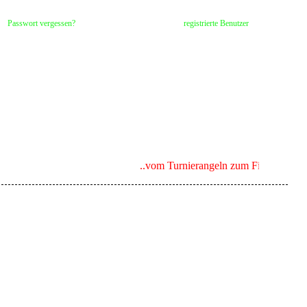
Passwort vergessen?
registrierte Benutzer
..vom Turnierangeln zum Fischen für Kin