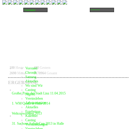
180
Heute
463
Gestern
Vorstand
Chronik
2690
Monat
2170964
Gesamt
Satzung
Aktuelles
ERGEBNISSE
Wo sind Wir
Casting
Großer Preis der Stadt Linz 11.04.2015
Jugend
Vereinsleben
Arbeitseinsätze
1. WM Qualli in Halle 2014
Aktuelles
Ergebnisse
Weltcupwertung 2013
Kalender
Casting
31. Sachsen Anhalt Cup 2013 in Halle
Versammlungen
Vereinsleben