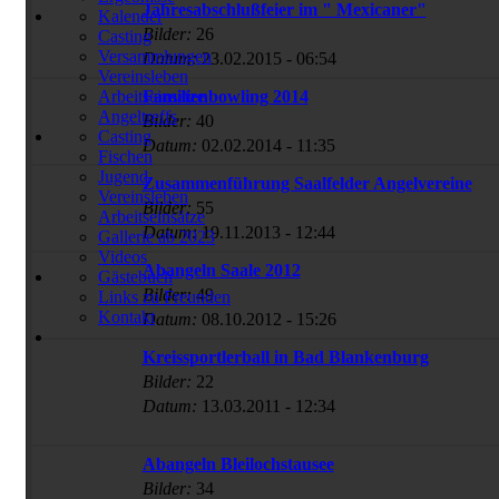
Jahresabschlußfeier im " Mexicaner"
Kalender
Bilder:
26
Casting
Versammlungen
Datum:
23.02.2015 - 06:54
Vereinsleben
Familienbowling 2014
Arbeitseinsätze
Angeltreffs
Bilder:
40
Casting
Datum:
02.02.2014 - 11:35
Fischen
Jugend
Zusammenführung Saalfelder Angelvereine
Vereinsleben
Bilder:
55
Arbeitseinsätze
Datum:
19.11.2013 - 12:44
Gallerie ab 2023
Videos
Abangeln Saale 2012
Gästebuch
Bilder:
49
Links zu Freunden
Kontakt
Datum:
08.10.2012 - 15:26
Kreissportlerball in Bad Blankenburg
Bilder:
22
Datum:
13.03.2011 - 12:34
Abangeln Bleilochstausee
Bilder:
34