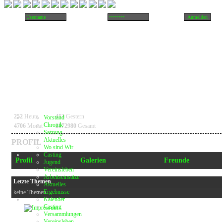
252
Heute
453
Gestern
Vorstand
Chronik
4706
Monat
2172980
Gesamt
Satzung
Aktuelles
PROFIL
Wo sind Wir
Casting
Profil
Galerien
Freunde
Jugend
Vereinsleben
Arbeitseinsätze
Letzte Themen
Aktuelles
Ergebnisse
keine Themen
Kalender
Casting
Versammlungen
Vereinsleben