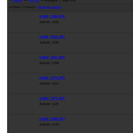
•
Galerie
>>
Fischen
>> Anangeln 1. Mail 2014
-
100 Bilder / 9 Seite(n)
[Diashow starten]
k-IMG_7060.JPG
Aufrufe:
1425
k-IMG_7063.JPG
Aufrufe:
1438
k-IMG_7067.JPG
Aufrufe:
1399
k-IMG_7074.JPG
Aufrufe:
1414
k-IMG_7077.JPG
Aufrufe:
1425
k-IMG_7080.JPG
Aufrufe:
1476