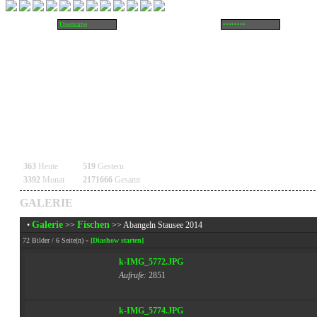
363
Heute
519
Gestern
3392
Monat
2171666
Gesamt
GALERIE
Galerie
Fischen
•
>>
>> Abangeln Stausee 2014
-
72 Bilder / 6 Seite(n)
[Diashow starten]
k-IMG_5772.JPG
Aufrufe:
2851
k-IMG_5774.JPG