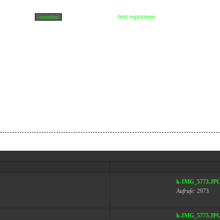
Jetzt registrieren
k-IMG_5773.JP
Aufrufe:
2973
k-IMG_5775.JP